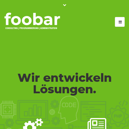
Change language
Telefon: +49 371 774164-20
DE
EN
service@foobar-cpa.de
Wir entwickeln
Lösungen.